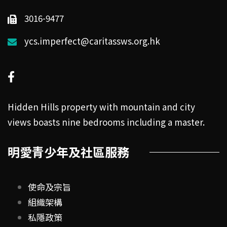
3016-9477
ycs.imperfect@caritassws.org.hk
Hidden Hills property with mountain and city
views boasts nine bedrooms including a master.
明愛青少年及社區服務
使命及宗旨
組織架構
私隱政策