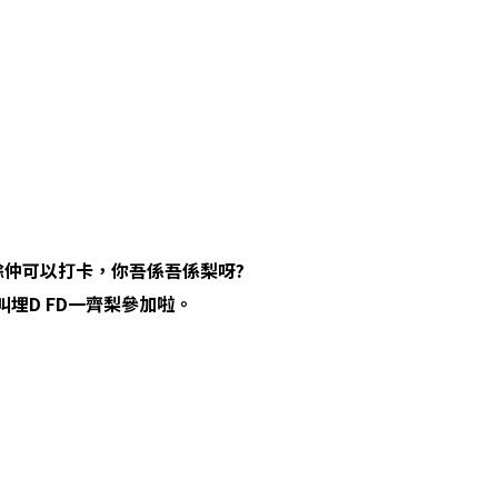
餘仲可以打卡，你吾係吾係梨呀?
叫埋D FD一齊梨參加啦。