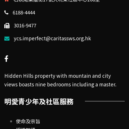
6188-4444
3016-9477
ycs.imperfect@caritassws.org.hk
Hidden Hills property with mountain and city
views boasts nine bedrooms including a master.
明愛青少年及社區服務
使命及宗旨