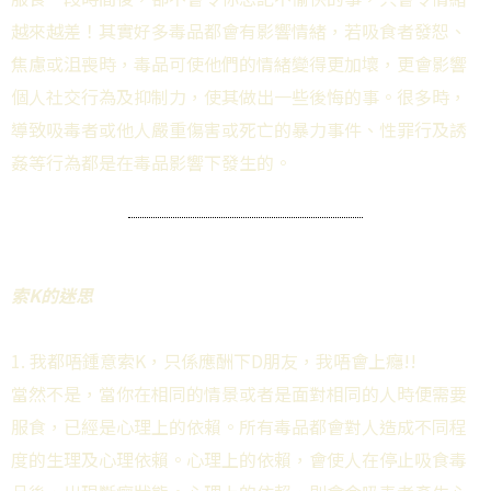
越來越差！其實好多毒品都會有影響情緒，若吸食者發恕、
焦慮或沮喪時，毒品可使他們的情緒變得更加壞，更會影響
個人社交行為及抑制力，使其做出一些後悔的事。很多時，
導致吸毒者或他人嚴重傷害或死亡的暴力事件、性罪行及誘
姦等行為都是在毒品影響下發生的。
索K的迷思
1. 我都唔鍾意索K，只係應酬下D朋友，我唔會上癮!!
當然不是，當你在相同的情景或者是面對相同的人時便需要
服食，已經是心理上的依賴。所有毒品都會對人造成不同程
度的生理及心理依賴。心理上的依賴，會使人在停止吸食毒