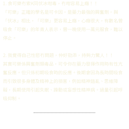
1. 食可樂冇索K同伏冰咁毒，冇咁容易上癮！！
「可樂」正確的學名是可卡因，是藥力最強的興奮劑，與
「伏冰」相比，「可樂」更容易上癮，心癮很大，有數名曾
吸食「可樂」的年青人表示，曾一晚使用一萬元服食，難以
停止。
2. 我覺得自己性慾冇問題，仲好勁添，持夠力驚人！！
其實可樂係興奮劑類毒品，可令你在藥力發揮作用時有性亢
奮反應。但只係初期吸食時的反應。後期會因為長時間吸食
而引致很多身體及精神上的損害，例如精神錯亂、思維障
礙，長期使用引起失眠、躁動或妄想性精神病。過量引起呼
吸抑制。