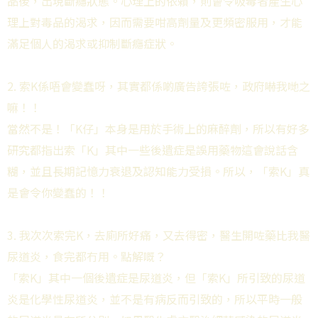
品後，出現斷癮狀態。心理上的依賴，則會令吸毒者產生心
理上對毒品的渴求，因而需要咁高劑量及更頻密服用，才能
滿足個人的渴求或抑制斷癮症狀。
2. 索K係唔會變蠢呀，其實都係啲廣告誇張咗，政府嚇我哋之
嘛！！
當然不是！「K仔」本身是用於手術上的麻醉劑，所以有好多
研究都指出索「K」其中一些後遺症是誤用藥物這會說話含
糊，並且長期記憶力衰退及認知能力受損。所以，「索K」真
是會令你變蠢的！！
3. 我次次索完K，去廁所好痛，又去得密，醫生開咗藥比我醫
尿道炎，食完都冇用。點解嘅？
「索K」其中一個後遺症是尿道炎，但「索K」所引致的尿道
炎是化學性尿道炎，並不是有病反而引致的，所以平時一般