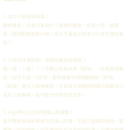
1. 食少少都吾係吸毒！
服食毒品，沒有分多與少！無論你服食一克或十克，當驗
尿、驗頭髮都會驗中㗎！所以不要自以後食少少並不是吸毒
呀！
2. 只係伏冰會跳掣，食其他毒品唔會跳！
錯！錯！！錯！！！不單止吸食冰食「跳掣」，吸食其他毒
品，如可卡因、K仔等，都有機會令誤用藥物者「跳掣」。
「跳掣」會令人精神紊亂，在意識不清醒時候做出傷害自己
或別人的事情，有可能令你悔恨終生的。
3. High野可以忘記唔開心既事情！
當然服食毒品後是會忘記傷心的事，不過只是開初階段，當
服食一段時間後，卻不會令你忘記不愉快的事，只會令情緒