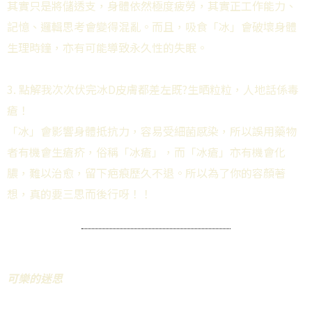
其實只是將儲透支，身體依然極度疲勞，其實正工作能力、
記憶、邏輯思考會變得混亂。而且，吸食「冰」會破壞身體
生理時鐘，亦有可能導致永久性的失眠。
3. 點解我次次伏完冰D皮膚都差左既?生晒粒粒，人地話係毒
瘡！
「冰」會影響身體抵抗力，容易受細菌感染，所以誤用藥物
者有機會生瘡疥，俗稱「冰瘡」，而「冰瘡」亦有機會化
膿，難以治愈，留下疤痕歷久不退。所以為了你的容顏著
想，真的要三思而後行呀！！
可樂的迷思