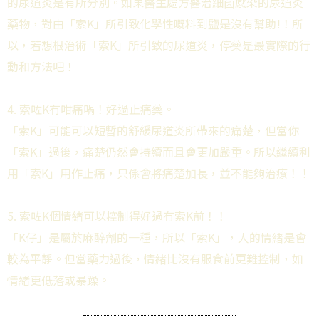
的尿道炎是有所分別。如果醫生處方醫治細菌感染的尿道炎
藥物，對由「索K」所引致化學性嘅料到鹽是沒有幫助!！所
以，若想根治術「索K」所引致的尿道炎，停藥是最實際的行
動和方法吧！
4. 索咗K冇咁痛喎！好過止痛藥。
「索K」可能可以短暫的舒緩尿道炎所帶來的痛楚，但當你
「索K」過後，痛楚仍然會持續而且會更加嚴重。所以繼續利
用「索K」用作止痛，只係會將痛楚加長，並不能夠治療！！
5. 索咗K個情緒可以控制得好過冇索K前！！
「K仔」是屬於麻醉劑的一種，所以「索K」，人的情緒是會
較為平靜。但當藥力過後，情緒比沒有服食前更難控制，如
情緒更低落或暴躁。