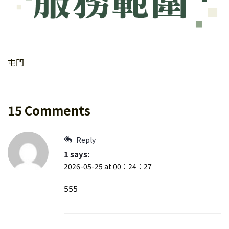
屯門
15 Comments
Reply
1
says:
2026-05-25 at 00：24：27
555