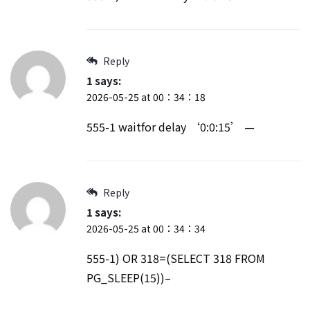
Reply
1
says:
2026-05-25 at 00：34：18
555-1 waitfor delay ‘0:0:15’ —
Reply
1
says:
2026-05-25 at 00：34：34
555-1) OR 318=(SELECT 318 FROM
PG_SLEEP(15))–