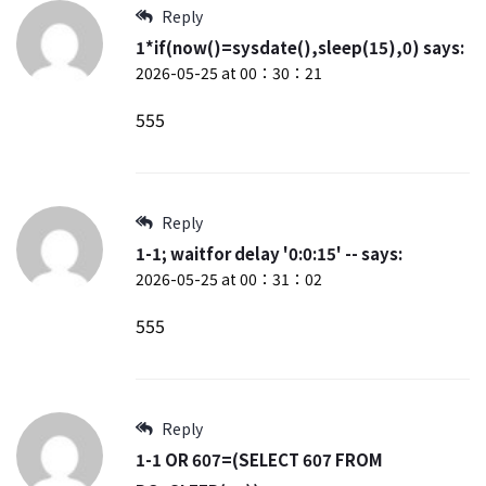
Reply
1*if(now()=sysdate(),sleep(15),0)
says:
2026-05-25 at 00：30：21
555
Reply
1-1; waitfor delay '0:0:15' --
says:
2026-05-25 at 00：31：02
555
Reply
1-1 OR 607=(SELECT 607 FROM